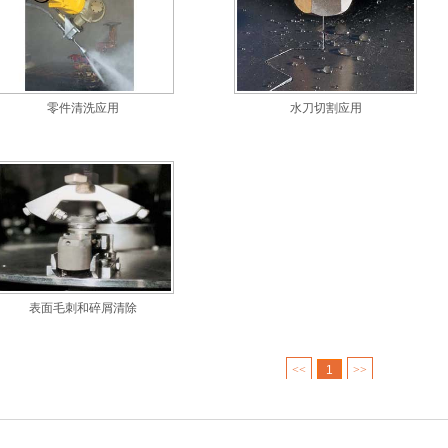
零件清洗应用
水刀切割应用
表面毛刺和碎屑清除
<<
1
>>