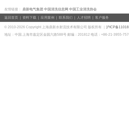
友情链接：
鼎新电气集团
中国清洗信息网
中国工业清洗协会
返回首页
|
资料下载
|
应用案例
|
联系我们
|
人才招聘
|
客户服务
© 2010-2026 Copyright 上海鼎新水射流技术有限公司 版权所有 ｜
沪ICP备11018
地址：中国.上海市嘉定区金园六路588号 邮编：201812 电话：+86-21-3955-7570/39