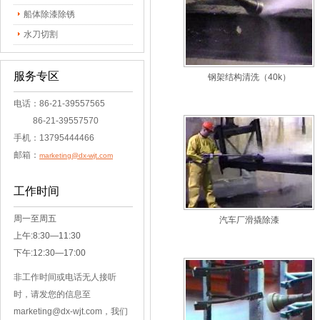
船体除漆除锈
水刀切割
服务专区
钢架结构清洗（40k）
电话：86-21-39557565
86-21-39557570
手机：13795444466
邮箱：
marketing@dx-wjt.com
工作时间
周一至周五
汽车厂滑撬除漆
上午:8:30—11:30
下午:12:30—17:00
非工作时间或电话无人接听
时，请发您的信息至
marketing@dx-wjt.com，我们